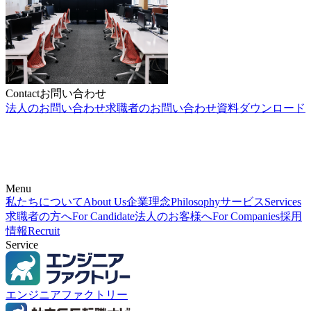
Contact
お問い合わせ
法人のお問い合わせ
求職者のお問い合わせ
資料ダウンロード
Menu
私たちについて
About Us
企業理念
Philosophy
サービス
Services
求職者の方へ
For Candidate
法人のお客様へ
For Companies
採用
情報
Recruit
Service
エンジニアファクトリー