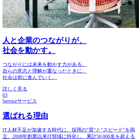
人と企業のつながりが、
社会を動かす。
つながりには未来を動かす力がある。
自らの意志と理解が重なったときに、
社会は前に進んでいく。
詳しく見る
03
Service
サービス
選ばれる理由
IT人材不足が加速する時代に、採用の"質"と"スピード"を両
立。2008年創業以来IT領域に特化し、累計50,000名を超える