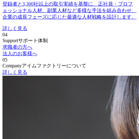
登録者と3,300社以上の取引実績を基盤に、正社員・プロフ
ェッショナル人材、副業人材など多様な手法を組み合わせ、
企業の成長フェーズに応じた最適な人材戦略を設計します。
詳しく見る
04
Support
サポート体制
求職者の方へ
法人のお客様へ
05
Company
アイムファクトリーについて
詳しく見る