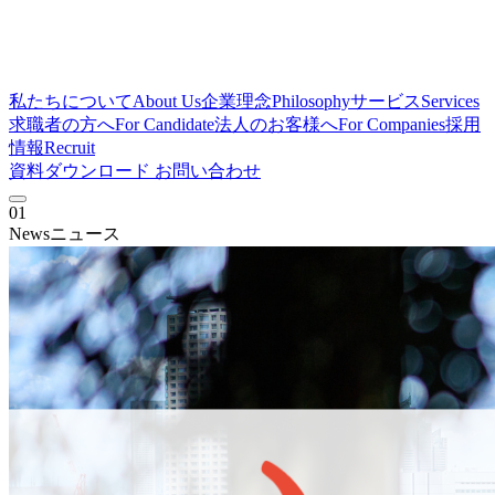
私たちについて
About Us
企業理念
Philosophy
サービス
Services
求職者の方へ
For Candidate
法人のお客様へ
For Companies
採用
情報
Recruit
資料ダウンロード
お問い合わせ
01
News
ニュース