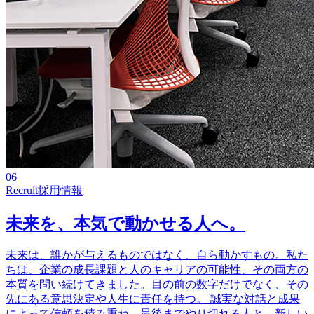
06
Recruit
採用情報
未来を、本気で動かせる人へ。
未来は、誰かが与えるものではなく、自ら動かすもの。私た
ちは、企業の成長課題と人のキャリアの可能性、その両方の
本質を問い続けてきました。目の前の数字だけでなく、その
先にある意思決定や人生に責任を持つ。 誠実な対話と成果
によって信頼を積み重ね、最後までやり切れる人と、新しい