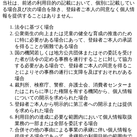
当社は、前述の利用目的の記載において、個別に記載してい
る場合及び次の場合を除き、登録者ご本人の同意なく個人情
報を提供することはありません。
法令に基づく場合
公衆衛生の向上または児童の健全な育成の推進のため
に特に必要がある場合にあって、登録者ご本人の承諾
を得ることが困難である場合
国の機関若しくは地方公共団体またはその委託を受け
た者が法令の定める事務を遂行することに対して協力
する必要がある場合で、登録者ご本人の同意を得るこ
とによりその事務の遂行に支障を及ぼすおそれがある
場合
裁判所、検察庁、警察、弁護士会、消費者センターま
たはこれらに準じた権限を有する機関から、個人情報
についての開示を求められた場合
登録者ご本人から明示的に第三者への開示または提供
を求められた場合
利用目的の達成に必要な範囲内において個人情報取扱
業務の一部または全部を委託する場合
合併その他の事由による事業の承継に伴い個人情報を
提供する場合であって、承継前の利用目的の範囲内で