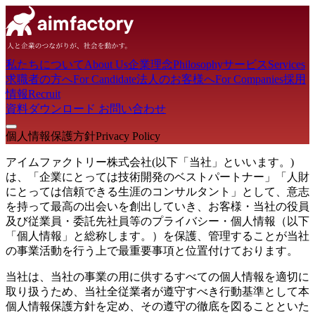
私たちについて
About Us
企業理念
Philosophy
サービス
Services
求職者の方へ
For Candidate
法人のお客様へ
For Companies
採用
情報
Recruit
資料ダウンロード
お問い合わせ
個人情報保護方針
Privacy Policy
アイムファクトリー株式会社(以下「当社」といいます。)
は、「企業にとっては技術開発のベストパートナー」「人財
にとっては信頼できる生涯のコンサルタント」として、意志
を持って最高の出会いを創出していき、お客様・当社の役員
及び従業員・委託先社員等のプライバシー・個人情報（以下
「個人情報」と総称します。）を保護、管理することが当社
の事業活動を行う上で最重要事項と位置付けております。
当社は、当社の事業の用に供するすべての個人情報を適切に
取り扱うため、当社全従業者が遵守すべき行動基準として本
個人情報保護方針を定め、その遵守の徹底を図ることといた