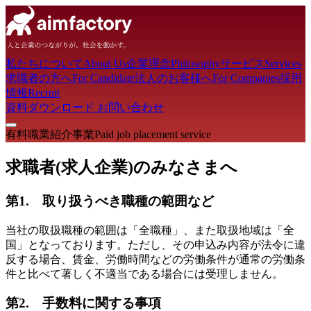
私たちについて
About Us
企業理念
Philosophy
サービス
Services
求職者の方へ
For Candidate
法人のお客様へ
For Companies
採用
情報
Recruit
資料ダウンロード
お問い合わせ
有料職業紹介事業
Paid job placement service
求職者(求人企業)のみなさまへ
第1. 取り扱うべき職種の範囲など
当社の取扱職種の範囲は「全職種」、また取扱地域は「全
国」となっております。ただし、その申込み内容が法令に違
反する場合、賃金、労働時間などの労働条件が通常の労働条
件と比べて著しく不適当である場合には受理しません。
第2. 手数料に関する事項