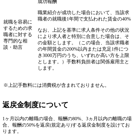
成功報酬
職業紹介が成功した場合において、当該求
職者の就職後1年間で支払われた賃金の40%
就職を容易に
するための求
なお、上記を基準に求人条件その他の状況
職者に対する
により求人者と特別に合意した場合は、そ
専門的な相
の金額とします。（この場合、当該求職者
談・助言
の年間賃金の200%以内または充足1件につ
き3000万円のうち、いずれか高い方を上限
とします。）手数料負担者は関係雇用主と
します。
※上記手数料には消費税が含まれておりません。
返戻金制度について
1ヶ月以内の離職の場合、報酬の80%、3ヵ月以内の離職の場
合、報酬の50%を返戻(規定あり)する返戻金制度を設けてお
ります。