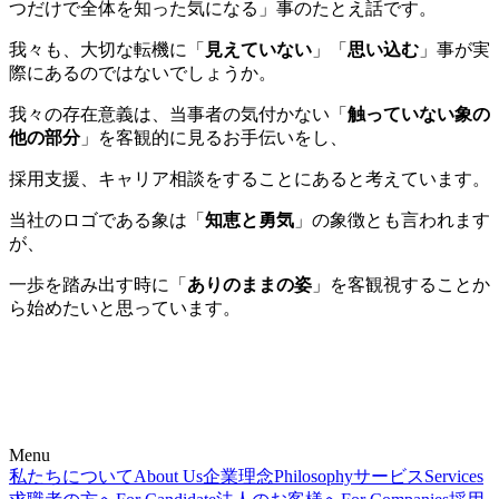
つだけで全体を知った気になる」事のたとえ話です。
我々も、大切な転機に「
見えていない
」「
思い込む
」事が実
際にあるのではないでしょうか。
我々の存在意義は、当事者の気付かない「
触っていない象の
他の部分
」を客観的に見るお手伝いをし、
採用支援、キャリア相談をすることにあると考えています。
当社のロゴである象は「
知恵と勇気
」の象徴とも言われます
が、
一歩を踏み出す時に「
ありのままの姿
」を客観視することか
ら始めたいと思っています。
Menu
私たちについて
About Us
企業理念
Philosophy
サービス
Services