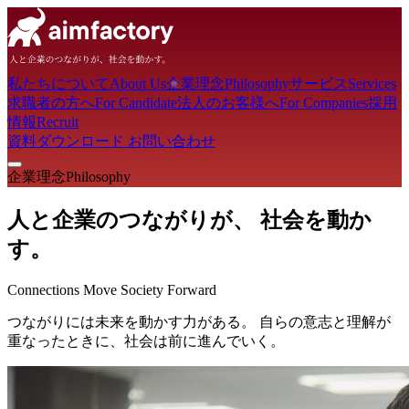
私たちについて
About Us
企業理念
Philosophy
サービス
Services
求職者の方へ
For Candidate
法人のお客様へ
For Companies
採用
情報
Recruit
資料ダウンロード
お問い合わせ
企業理念
Philosophy
人と企業のつながりが、 社会を動か
す。
Connections Move Society Forward
つながりには未来を動かす力がある。 自らの意志と理解が
重なったときに、社会は前に進んでいく。