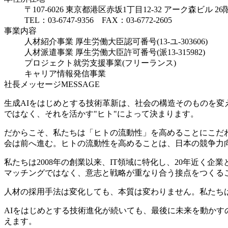
〒107-6026 東京都港区赤坂1丁目12-32 アーク森ビル 26
TEL：03-6747-9356 FAX：03-6772-2605
事業内容
人材紹介事業 厚生労働大臣認可番号(13-ユ-303606)
人材派遣事業 厚生労働大臣許可番号(派13-315982)
プロジェクト就労支援事業(フリーランス)
キャリア情報発信事業
社長メッセージ
MESSAGE
生成AIをはじめとする技術革新は、社会の構造そのものを変
ではなく、それを活かす"ヒト"によって決まります。
だからこそ、私たちは「ヒトの流動性」を高めることにこだ
会は前へ進む。ヒトの流動性を高めることは、日本の競争力
私たちは2008年の創業以来、IT領域に特化し、20年近
マッチングではなく、意志と戦略が重なり合う接点をつくる
人材の採用手法は変化しても、本質は変わりません。私たち
AIをはじめとする技術進化が続いても、最後に未来を動か
えます。