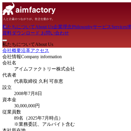
私たちについて
About Us
企業理念
Philosophy
サービス
Services
資料ダウンロード
お問い合わせ
私たちについて
About Us
会社概要
沿革
アクセス
会社情報
Company information
会社名
アイムファクトリー株式会社
代表者
代表取締役 久利 可奈恵
設立
2008年7月8日
資本金
30,000,000円
従業員数
89名（2025年7月時点）
※業務委託、アルバイト含む
本社所在地