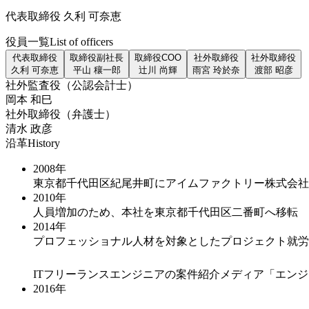
代表取締役 久利 可奈恵
役員一覧
List of officers
代表取締役
取締役副社長
取締役COO
社外取締役
社外取締役
久利 可奈恵
平山 穰一郎
辻川 尚輝
雨宮 玲於奈
渡部 昭彦
社外監査役（公認会計士）
岡本 和巳
社外取締役（弁護士）
清水 政彦
沿革
History
2008年
東京都千代田区紀尾井町にアイムファクトリー株式会社創
2010年
人員増加のため、本社を東京都千代田区二番町へ移転
2014年
プロフェッショナル人材を対象としたプロジェクト就労
ITフリーランスエンジニアの案件紹介メディア「エン
2016年