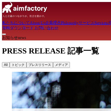
私たちについて
About Us
企業理念
Philosophy
サービス
Services
資料ダウンロード
お問い合わせ
お知らせ
news
PRESS RELEASE
記事一覧
All
トピック
プレスリリース
メディア