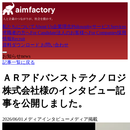
私たちについて
About Us
企業理念
Philosophy
サービス
Services
求職者の方へ
For Candidate
法人のお客様へ
For Companies
採用
情報
Recruit
資料ダウンロード
お問い合わせ
お知らせ
news
記事一覧に戻る
ＡＲアドバンストテクノロジ
株式会社様のインタビュー記
事を公開しました。
2026/06/01
メディア
インタビュー
メディア掲載