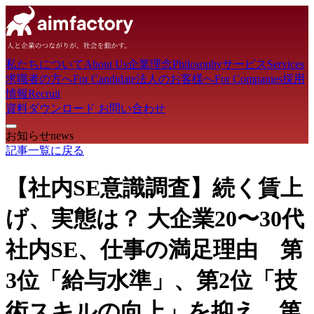
私たちについて
About Us
企業理念
Philosophy
サービス
Services
求職者の方へ
For Candidate
法人のお客様へ
For Companies
採用
情報
Recruit
資料ダウンロード
お問い合わせ
お知らせ
news
記事一覧に戻る
【社内SE意識調査】続く賃上
げ、実態は？ 大企業20〜30代
社内SE、仕事の満足理由 第
3位「給与水準」、第2位「技
術スキルの向上」を抑え、第