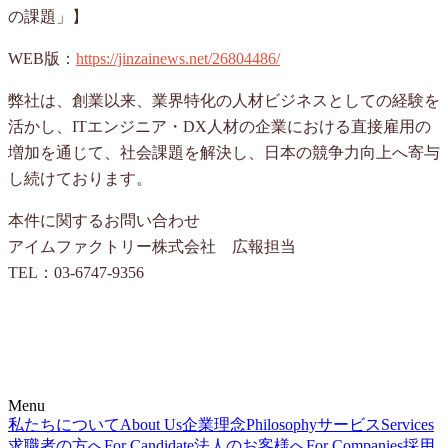
の課題」】
WEB版：
https://jinzainews.net/26804486/
弊社は、創業以来、業界特化の人材ビジネスとしての経験を
活かし、ITエンジニア・DX人材の企業における直接雇用の
増加を通じて、社会課題を解決し、日本の競争力向上へ寄与
し続けております。
本件に関するお問い合わせ
アイムファクトリー株式会社 広報担当
TEL：03-6747-9356
Menu
私たちについて
About Us
企業理念
Philosophy
サービス
Services
求職者の方へ
For Candidate
法人のお客様へ
For Companies
採用