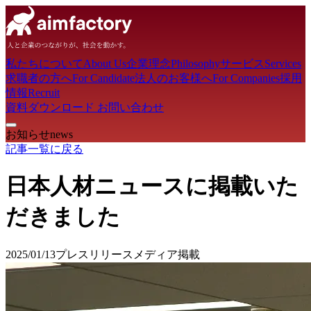
私たちについて
About Us
企業理念
Philosophy
サービス
Services
求職者の方へ
For Candidate
法人のお客様へ
For Companies
採用
情報
Recruit
資料ダウンロード
お問い合わせ
お知らせ
news
記事一覧に戻る
日本人材ニュースに掲載いた
だきました
2025/01/13
プレスリリース
メディア掲載