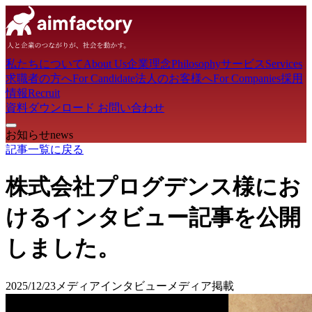
私たちについて
About Us
企業理念
Philosophy
サービス
Services
求職者の方へ
For Candidate
法人のお客様へ
For Companies
採用
情報
Recruit
資料ダウンロード
お問い合わせ
お知らせ
news
記事一覧に戻る
株式会社プログデンス様にお
けるインタビュー記事を公開
しました。
2025/12/23
メディア
インタビュー
メディア掲載