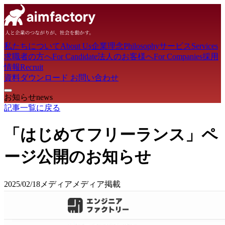
私たちについて
About Us
企業理念
Philosophy
サービス
Services
求職者の方へ
For Candidate
法人のお客様へ
For Companies
採用
情報
Recruit
資料ダウンロード
お問い合わせ
お知らせ
news
記事一覧に戻る
「はじめてフリーランス」ペ
ージ公開のお知らせ
2025/02/18
メディア
メディア掲載