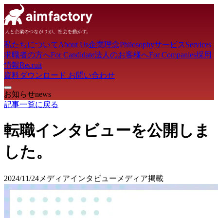
私たちについて
About Us
企業理念
Philosophy
サービス
Services
求職者の方へ
For Candidate
法人のお客様へ
For Companies
採用
情報
Recruit
資料ダウンロード
お問い合わせ
お知らせ
news
記事一覧に戻る
転職インタビューを公開しま
した。
2024/11/24
メディア
インタビュー
メディア掲載